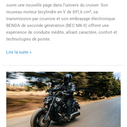
ouvre une nouvelle page dans l’univers du cruiser. Son
nouveau moteur bicylindre en V de 691,6 cm³, sa
transmission par courroie et son embrayage électronique
BENDA de seconde génération (BEC MK-II) offrent une
expérience de conduite inédite, alliant caractère, confort et
technologies de pointe.
Lire la suite »
BENDA
DARKFLAG
v
4
commander