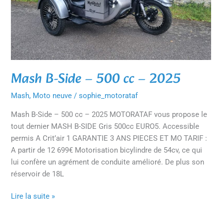
500
cc
–
2025
Mash B-Side – 500 cc – 2025
Mash
,
Moto neuve
/
sophie_motorataf
Mash B-Side – 500 cc – 2025 MOTORATAF vous propose le
tout dernier MASH B-SIDE Gris 500cc EURO5. Accessible
permis A Crit’air 1 GARANTIE 3 ANS PIECES ET MO TARIF :
A partir de 12 699€ Motorisation bicylindre de 54cv, ce qui
lui confère un agrément de conduite amélioré. De plus son
réservoir de 18L
Lire la suite »