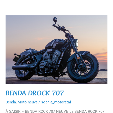
BENDA
DROCK
707
BENDA DROCK 707
Benda
,
Moto neuve
/
sophie_motorataf
À SAISIR – BENDA ROCK 707 NEUVE La BENDA ROCK 707