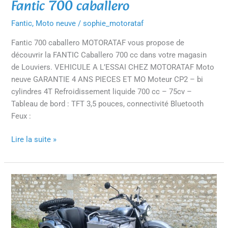
Fantic 700 caballero
Fantic
700
Fantic
,
Moto neuve
/
sophie_motorataf
caballero
Fantic 700 caballero MOTORATAF vous propose de
découvrir la FANTIC Caballero 700 cc dans votre magasin
de Louviers. VEHICULE A L’ESSAI CHEZ MOTORATAF Moto
neuve GARANTIE 4 ANS PIECES ET MO Moteur CP2 – bi
cylindres 4T Refroidissement liquide 700 cc – 75cv –
Tableau de bord : TFT 3,5 pouces, connectivité Bluetooth
Feux :
Lire la suite »
Mash
B-
Side
–