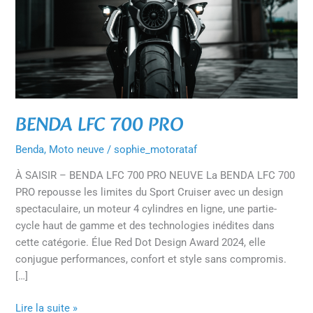
BENDA LFC 700 PRO
Benda
,
Moto neuve
/
sophie_motorataf
À SAISIR – BENDA LFC 700 PRO NEUVE La BENDA LFC 700
PRO repousse les limites du Sport Cruiser avec un design
spectaculaire, un moteur 4 cylindres en ligne, une partie-
cycle haut de gamme et des technologies inédites dans
cette catégorie. Élue Red Dot Design Award 2024, elle
conjugue performances, confort et style sans compromis.
[…]
Lire la suite »