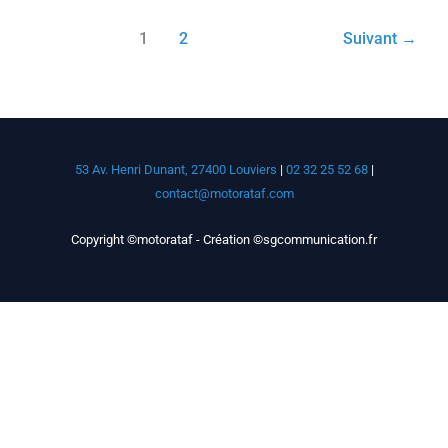
1
2
Suivant
→
53 Av. Henri Dunant, 27400 Louviers
|
02 32 25 52 68
|
contact@motorataf.com
Copyright ©motorataf - Création ©sgcommunication.fr