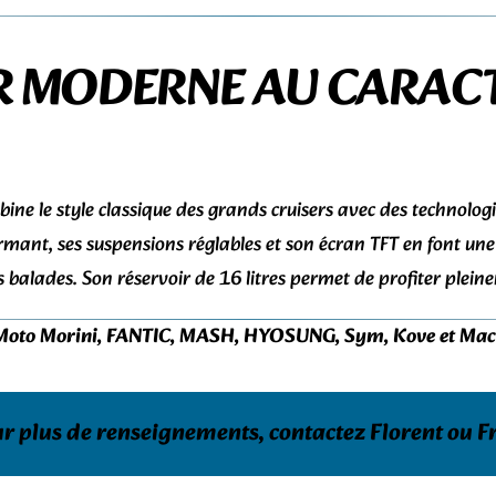
R MODERNE AU CARAC
 le style classique des grands cruisers avec des technolo
mant, ses suspensions réglables et son écran TFT en font une 
balades. Son réservoir de 16 litres permet de profiter plein
Moto Morini, FANTIC, MASH, HYOSUNG, Sym, Kove et Macb
r plus de renseignements, contactez Florent ou F