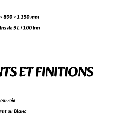
 × 890 × 1 150 mm
ns de 5 L / 100 km
TS ET FINITIONS
courroie
lant
ou
Blanc