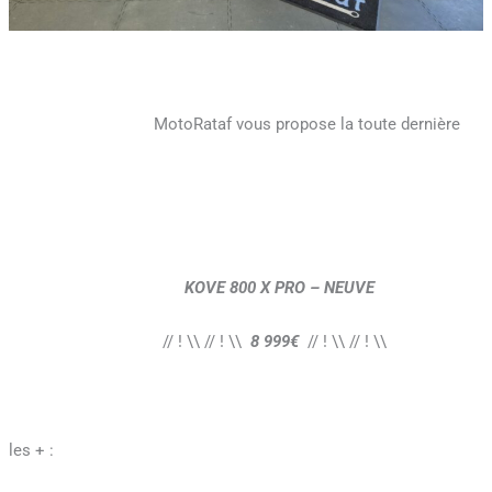
MotoRataf vous propose la toute dernière
KOVE 800 X PRO – NEUVE
// ! \\ // ! \\
8 999€
// ! \\ // ! \\
les + :